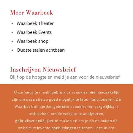
Meer Waarbeek
Waarbeek Theater
Waarbeek Events
Waarbeek shop
Oudste stalen achtbaan
Inschrijven Nieuwsbrief
Blijf op de hoogte en meld je aan voor de nieuwsbrief
E-mail Adres*
Onze website maakt gebruik van cookies, die noodzakelijk
zijn om deze site zo goed mogelijk te laten functioneren. De
Waarbeek en derden gebruiken cookies (en vergelijkbare
Naam
technieken) om de website te analyseren,
gebruiksvriendelijker te maken en om je op en buiten de
website relevante aanbiedingen te tonen. Lees in ons