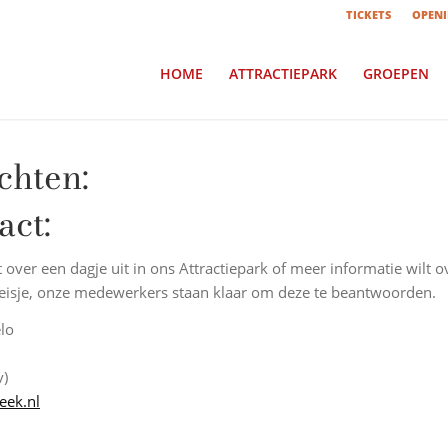
TICKETS
OPENI
HOME
ATTRACTIEPARK
GROEPEN
chten:
act:
 over een dagje uit in ons Attractiepark of meer informatie wilt 
reisje, onze medewerkers staan klaar om deze te beantwoorden.
lo
v)
eek.nl