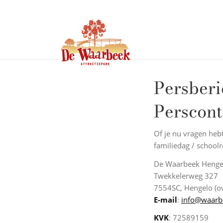
Persberi
Perscont
Of je nu vragen hebt
familiedag / school
De Waarbeek Henge
Twekkelerweg 327
7554SC, Hengelo (o
E-mail
:
info@waarb
KVK
: 72589159