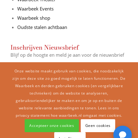
Waarbeek Events
Waarbeek shop
Oudste stalen achtbaan
Inschrijven Nieuwsbrief
Blijf op de hoogte en meld je aan voor de nieuwsbrief
E-mail Adres*
Onze website maakt gebruik van cookies, die noodzakelijk
zijn om deze site zo goed mogelijk te laten functioneren. De
Waarbeek en derden gebruiken cookies (en vergelijkbare
Naam
technieken) om de website te analyseren,
gebruiksvriendelijker te maken en om je op en buiten de
website relevante aanbiedingen te tonen. Lees in ons
privacy statement hoe waarbeek.nl omgaat met cookies.
Accepteer onze cookies
Geen cookies