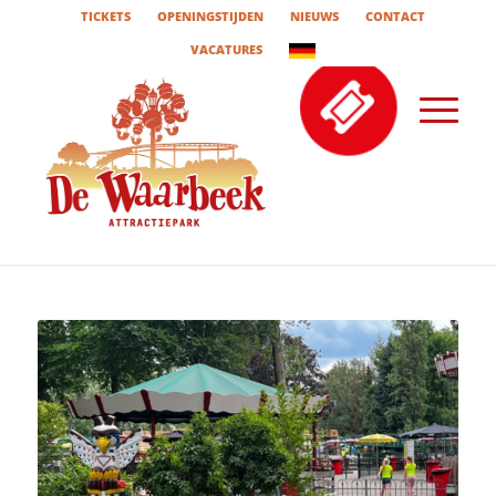
TICKETS
OPENINGSTIJDEN
NIEUWS
CONTACT
VACATURES