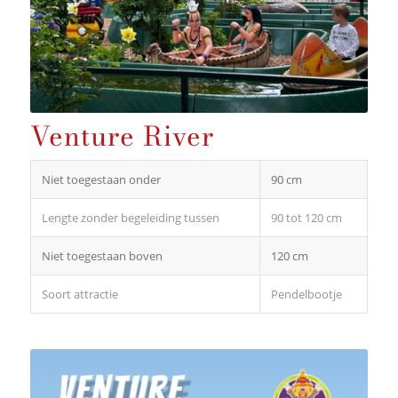
Venture River
Niet toegestaan onder
90 cm
Lengte zonder begeleiding tussen
90 tot 120 cm
Niet toegestaan boven
120 cm
Soort attractie
Pendelbootje