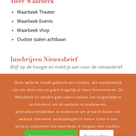
Meer Waarbeek
Waarbeek Theater
Waarbeek Events
Waarbeek shop
Oudste stalen achtbaan
Inschrijven Nieuwsbrief
Blijf op de hoogte en meld je aan voor de nieuwsbrief
E-mail Adres*
Onze website maakt gebruik van cookies, die noodzakelijk
zijn om deze site zo goed mogelijk te laten functioneren. De
Waarbeek en derden gebruiken cookies (en vergelijkbare
Naam
technieken) om de website te analyseren,
gebruiksvriendelijker te maken en om je op en buiten de
website relevante aanbiedingen te tonen. Lees in ons
privacy statement hoe waarbeek.nl omgaat met cookies.